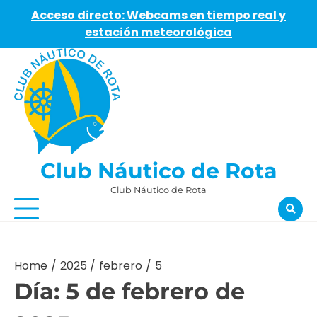
Acceso directo: Webcams en tiempo real y
estación meteorológica
Skip
to
content
Club Náutico de Rota
Club Náutico de Rota
Home
2025
febrero
5
Día:
5 de febrero de