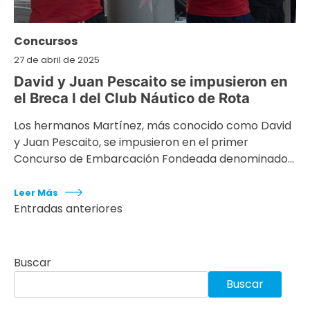
Concursos
27 de abril de 2025
David y Juan Pescaito se impusieron en
el Breca I del Club Náutico de Rota
Los hermanos Martínez, más conocido como David
y Juan Pescaito, se impusieron en el primer
Concurso de Embarcación Fondeada denominado…
Leer Más
Entradas anteriores
Navegación
de
Buscar
Buscar
entradas