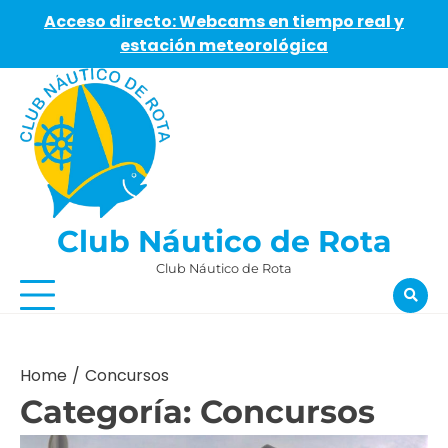
Acceso directo: Webcams en tiempo real y
estación meteorológica
Skip
to
content
Club Náutico de Rota
Club Náutico de Rota
Home
Concursos
Categoría:
Concursos