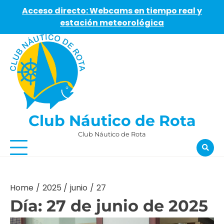
Acceso directo: Webcams en tiempo real y
estación meteorológica
Skip
to
content
Club Náutico de Rota
Club Náutico de Rota
Home
2025
junio
27
Día:
27 de junio de 2025