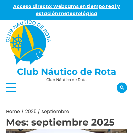
Acceso directo: Webcams en tiempo real y
estación meteorológica
Skip
to
content
Club Náutico de Rota
Club Náutico de Rota
Home
2025
septiembre
Mes:
septiembre 2025