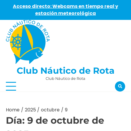
Acceso directo: Webcams en tiempo real y
estación meteorológica
Skip
to
content
Club Náutico de Rota
Club Náutico de Rota
Home
2025
octubre
9
Día:
9 de octubre de