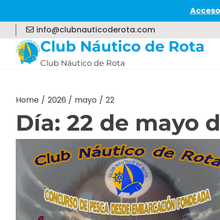
Acceso
Skip
info@clubnauticoderota.com
to
Club Náutico de Rota
content
Club Náutico de Rota
Home
2026
mayo
22
Día:
22 de mayo d