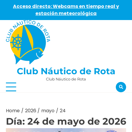
Acceso directo: Webcams en tiempo real y
estación meteorológica
Skip
to
content
Club Náutico de Rota
Club Náutico de Rota
Home
2026
mayo
24
Día:
24 de mayo de 2026