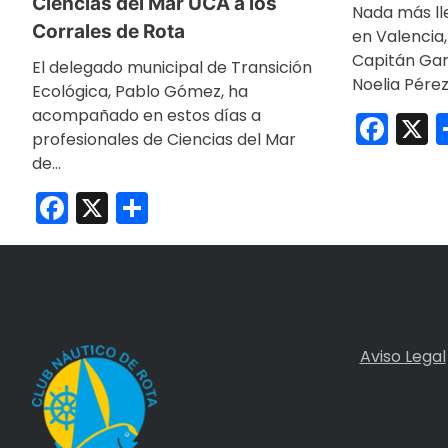
Ciencias del Mar UCA a los
Nada más ll
Corrales de Rota
en Valencia,
Capitán Gar
El delegado municipal de Transición
Noelia Pére
Ecológica, Pablo Gómez, ha
acompañado en estos días a
Fac
X
profesionales de Ciencias del Mar
de…
Facebook
X
Compartir
Aviso Legal