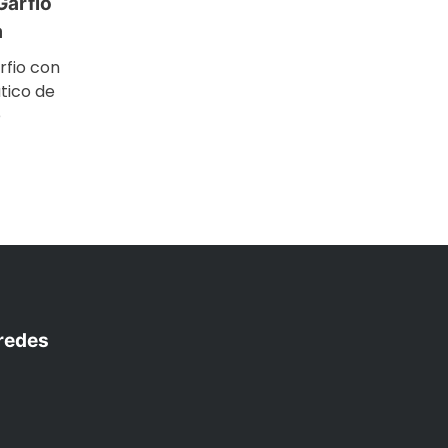
Garfio
a
rfio con
tico de
e
tir
redes
am
r
uTube