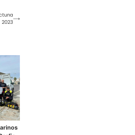
octuna
⟶
2023
marinos