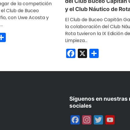
del Club Buceo Capitán 
egar de la competición
y el Club Náutico de Rot
 el Club de Buceo
fio, con Uwe Acosta y
El Club de Buceo Capitán Ga
z…
la colaboración del Club Náu
Rota tuvieron la IX Edición d
ebook
Compartir
Limpieza…
Facebook
X
Compar
Síguenos en nuestras 
sociales
Facebook
Instagr
Twitte
Yo