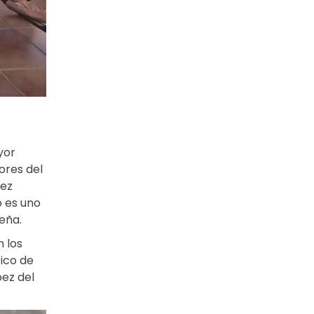
yor
ores del
dez
o es uno
eña.
n los
ico de
pez del