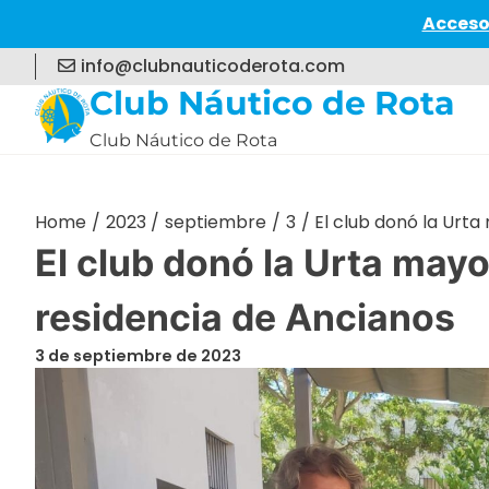
Acceso
Skip
info@clubnauticoderota.com
to
Club Náutico de Rota
content
Club Náutico de Rota
Home
2023
septiembre
3
El club donó la Urta
El club donó la Urta may
residencia de Ancianos
3 de septiembre de 2023