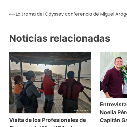
⟵
La trama del Odyssey conferencia de Miguel Ara
Navegación
Noticias relacionadas
de
entradas
Entrevista
Noelia Pér
Visita de los Profesionales de
Capitán Ga