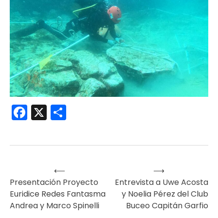
Facebook
X
Compartir
⟵
⟶
Navegación
Presentación Proyecto
Entrevista a Uwe Acosta
Euridice Redes Fantasma
y Noelia Pérez del Club
de
Andrea y Marco Spinelli
Buceo Capitán Garfio