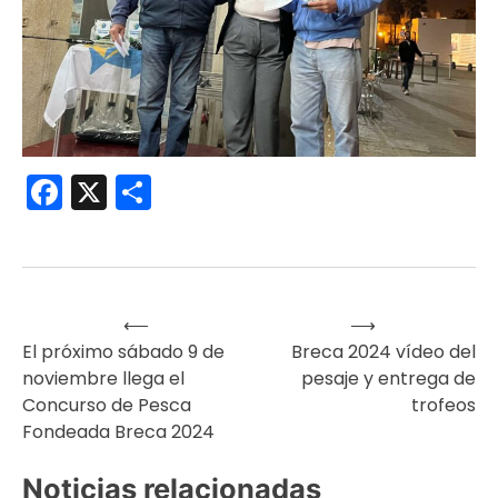
Facebook
X
Compartir
⟵
⟶
Navegación
El próximo sábado 9 de
Breca 2024 vídeo del
noviembre llega el
pesaje y entrega de
de
Concurso de Pesca
trofeos
Fondeada Breca 2024
entradas
Noticias relacionadas