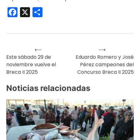
Facebook
X
Compartir
⟵
⟶
Navegación
Este sábado 29 de
Eduardo Romero y José
noviembre vuelve el
Pérez campeones del
de
Breca II 2025
Concurso Breca II 2025
entradas
Noticias relacionadas