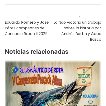
⟵
⟶
Navegación
Eduardo Romero y José
La Nao Victoria un trabajo
Pérez campeones del
sobre la historia por
de
Concurso Breca II 2025
Andrés Barba y Gabe
Basco
entradas
Noticias relacionadas