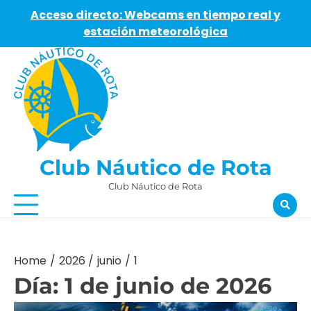
Acceso directo: Webcams en tiempo real y
estación meteorológica
Skip
to
content
Club Náutico de Rota
Club Náutico de Rota
Home
2026
junio
1
Día:
1 de junio de 2026