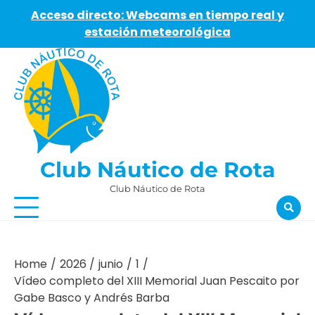
Acceso directo: Webcams en tiempo real y
estación meteorológica
Skip
to
content
Club Náutico de Rota
Club Náutico de Rota
Home
2026
junio
1
Vídeo completo del XIII Memorial Juan Pescaito por
Gabe Basco y Andrés Barba