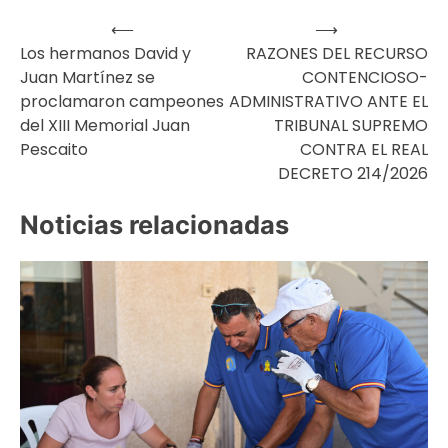
⟵
⟶
Navegación
Los hermanos David y
RAZONES DEL RECURSO
Juan Martínez se
CONTENCIOSO-
de
proclamaron campeones
ADMINISTRATIVO ANTE EL
del XIII Memorial Juan
TRIBUNAL SUPREMO
entradas
Pescaito
CONTRA EL REAL
DECRETO 214/2026
Noticias relacionadas