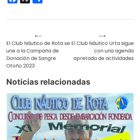
⟵
⟶
Navegación
El Club Náutico de Rota se
El Club Náutico Urta sigue
une a la Campaña de
con una agenda
de
Donación de Sangre
apretada de actividades
Otoño 2023
entradas
Noticias relacionadas