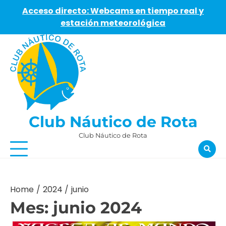
Acceso directo: Webcams en tiempo real y
estación meteorológica
Skip
to
content
Club Náutico de Rota
Club Náutico de Rota
Home
2024
junio
Mes:
junio 2024