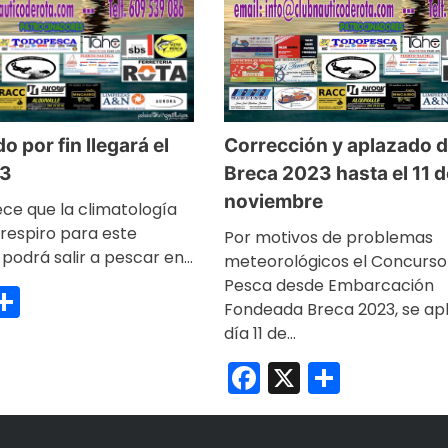
o por fin llegará el
Corrección y aplazado d
23
Breca 2023 hasta el 11 d
noviembre
ece que la climatología
 respiro para este
Por motivos de problemas
 podrá salir a pescar en…
meteorológicos el Concurso
Pesca desde Embarcación
ebook
Compartir
Fondeada Breca 2023, se apl
día 11 de…
Facebook
X
Compar