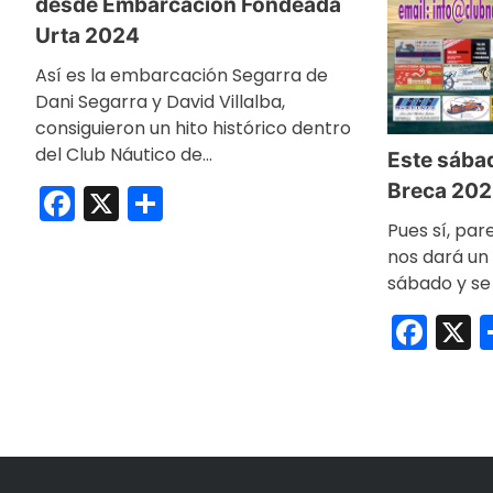
desde Embarcación Fondeada
Urta 2024
Así es la embarcación Segarra de
Dani Segarra y David Villalba,
consiguieron un hito histórico dentro
del Club Náutico de…
Este sábad
Facebook
X
Compartir
Breca 20
Pues sí, par
nos dará un
sábado y se
Fac
X