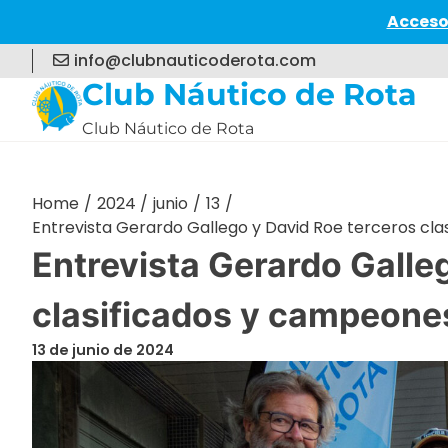
Acceso
Skip
info@clubnauticoderota.com
to
Club Náutico de Rota
content
Club Náutico de Rota
Home
2024
junio
13
Entrevista Gerardo Gallego y David Roe terceros cl
Entrevista Gerardo Galle
clasificados y campeones
13 de junio de 2024