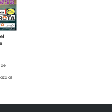
el
e
 de
aza al
tir