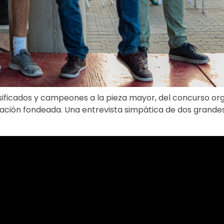
sificados y campeones a la pieza mayor, del concurso or
ación fondeada. Una entrevista simpática de dos grande