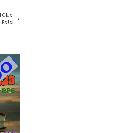
l Club
⟶
e Rota