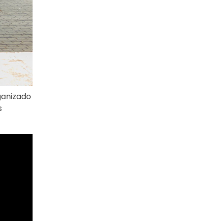
ganizado
s