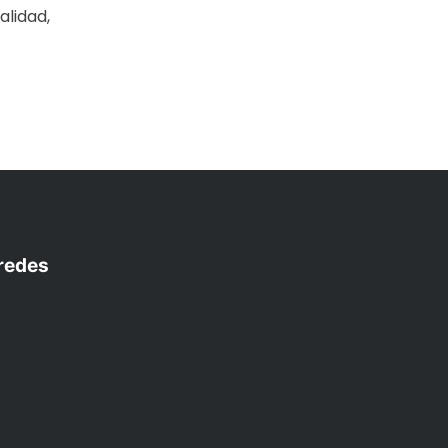
alidad,
tir
redes
am
r
uTube