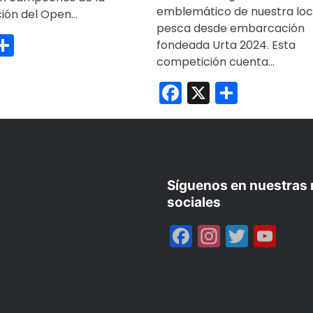
emblemático de nuestra loc
ción del Open…
pesca desde embarcación
ebook
Compartir
fondeada Urta 2024. Esta
competición cuenta…
Facebook
X
Compar
Síguenos en nuestras 
sociales
Facebook
Instagr
Twitte
Yo