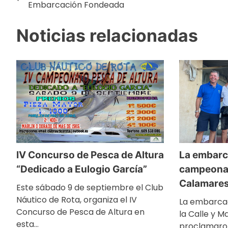
Navegación
Embarcación Fondeada
Noticias relacionadas
de
entradas
IV Concurso de Pesca de Altura
La embarc
“Dedicado a Eulogio García”
campeona 
Calamares
Este sábado 9 de septiembre el Club
Náutico de Rota, organiza el IV
La embarcac
Concurso de Pesca de Altura en
la Calle y 
esta…
proclamaro