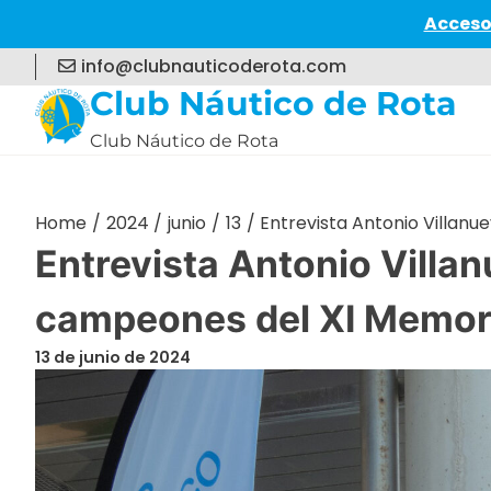
Acceso
Skip
info@clubnauticoderota.com
to
Club Náutico de Rota
content
Club Náutico de Rota
Home
2024
junio
13
Entrevista Antonio Villan
Entrevista Antonio Villa
campeones del XI Memori
13 de junio de 2024