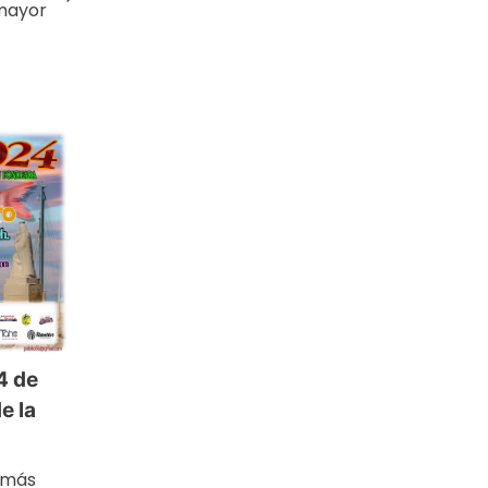
 mayor
4 de
e la
o más