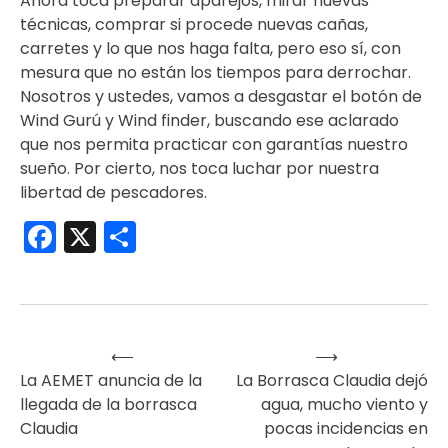
Ahora toca preparar aparejos, mirar nuevas
técnicas, comprar si procede nuevas cañas,
carretes y lo que nos haga falta, pero eso sí, con
mesura que no están los tiempos para derrochar.
Nosotros y ustedes, vamos a desgastar el botón de
Wind Gurú y Wind finder, buscando ese aclarado
que nos permita practicar con garantías nuestro
sueño. Por cierto, nos toca luchar por nuestra
libertad de pescadores.
Facebook
X
Compartir
⟵
⟶
Navegación
La AEMET anuncia de la
La Borrasca Claudia dejó
llegada de la borrasca
agua, mucho viento y
de
Claudia
pocas incidencias en