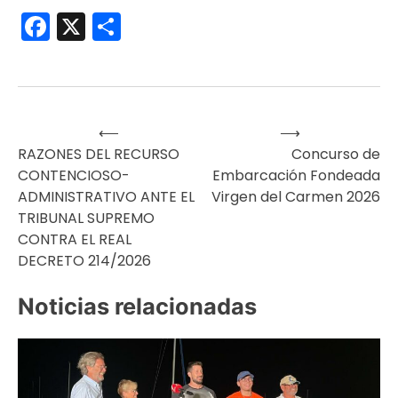
Facebook
X
Compartir
⟵
⟶
Navegación
RAZONES DEL RECURSO
Concurso de
CONTENCIOSO-
Embarcación Fondeada
de
ADMINISTRATIVO ANTE EL
Virgen del Carmen 2026
TRIBUNAL SUPREMO
entradas
CONTRA EL REAL
DECRETO 214/2026
Noticias relacionadas