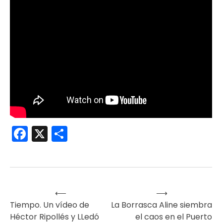
Facebook
X
Compartir
⟵
⟶
Navegación
Tiempo. Un vídeo de
La Borrasca Aline siembra
Héctor Ripollés y LLedó
el caos en el Puerto