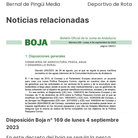
de
Bernal de Pingüi Media
Deportivo de Rota
entradas
Noticias relacionadas
Disposición Boja nº 169 de lunes 4 septiembre
2023
En este decreto del boja se regula la pesca