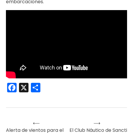
embarcaciones.
Facebook
X
Compartir
⟵
⟶
Navegación
Alerta de vientos para el
El Club Náutico de Sancti